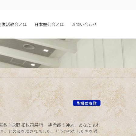
島復活教会とは
日本聖公会とは
お問い合わせ
聖餐式説教
司式・説教：永野 拓也司祭 特 祷 全能の神よ、あなたは永
まことの道を現されました。どうかわたしたちを導