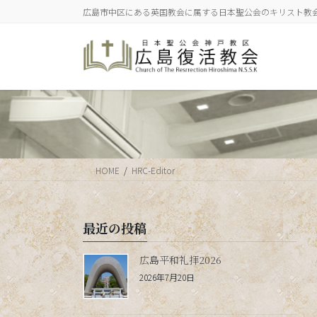
コ
ナ
広島市中区にある英国教会に属する日本聖公会のキリスト教
ン
ビ
テ
ゲ
ン
ー
ツ
シ
に
ョ
移
ン
動
に
移
動
HOME
HRC-Editor
最近の投稿
広島平和礼拝2026
2026年7月20日