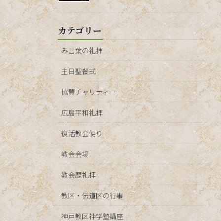
カテゴリー
み言葉の礼拝
主日聖餐式
協賛チャリティー
広島平和礼拝
復活教会便り
教会会場
教会歴礼拝
教区・伝道区の行事
神戸教区神学塾講座