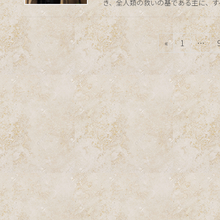
き、全人類の救いの基である主に、すべ
投
ペ
«
1
…
稿
ー
ジ
の
ペ
ー
ジ
送
り