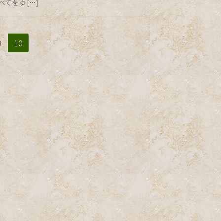
てをゆ […]
ペ
ペ
9
10
ー
ー
ジ
ジ