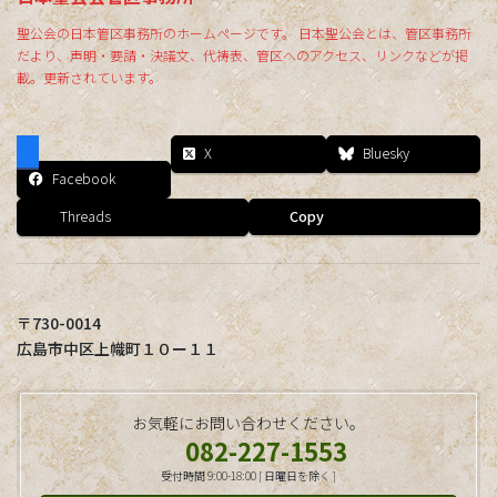
聖公会の日本管区事務所のホームページです。 日本聖公会とは、管区事務所
だより、声明・要請・決議文、代祷表、管区へのアクセス、リンクなどが掲
載。更新されています。
X
Bluesky
Facebook
Threads
Copy
〒730-0014
広島市中区上幟町１０ー１１
お気軽にお問い合わせください。
082-227-1553
受付時間 9:00-18:00 [ 日曜日を除く ]