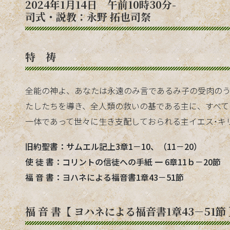
2024年1月14日 午前10時30分-
司式・説教：永野 拓也司祭
特 祷
全能の神よ、あなたは永遠のみ言であるみ子の受肉の
たしたちを導き、全人類の救いの基である主に、すべて
一体であって世々に生き支配しておられる主イエス･キ
旧約聖書：サムエル記上3章1－10、（11－20）
使 徒 書：コリントの信徒への手紙 一 6章11ｂ－20節
福 音 書：ヨハネによる福音書1章43－51節
福 音 書【 ヨハネによる福音書1章43－51節