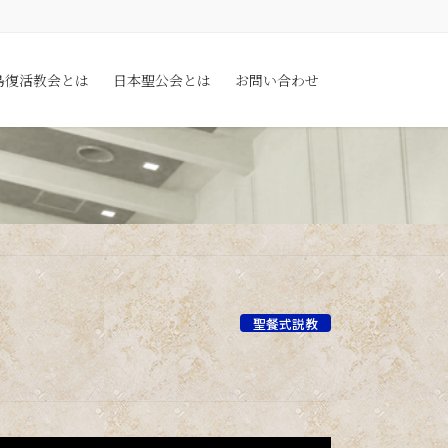
島復活教会とは
日本聖公会とは
お問い合わせ
聖餐式説教