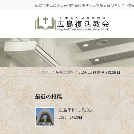
コ
ナ
広島市中区にある英国教会に属する日本聖公会のキリスト教
ン
ビ
テ
ゲ
ン
ー
ツ
シ
に
ョ
移
ン
動
に
移
動
HOME
聖餐式説教
2024/01/14 顕現後第2主日
最近の投稿
広島平和礼拝2026
2026年7月20日