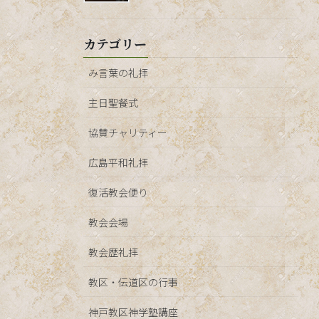
カテゴリー
み言葉の礼拝
主日聖餐式
協賛チャリティー
広島平和礼拝
復活教会便り
教会会場
教会歴礼拝
教区・伝道区の行事
神戸教区神学塾講座