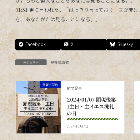
か。もっと偉大なことをあなたは見ることになる。」
01:51 更に言われた。「はっきり言っておく。天が
を、あなたがたは見ることになる。」
Facebook
X
Bluesky
聖餐式説教
カテゴリー
聖餐式説教
前の記事
2024/01/07 顕現後第
1主日・主イエス洗礼
の日
2024年1月7日