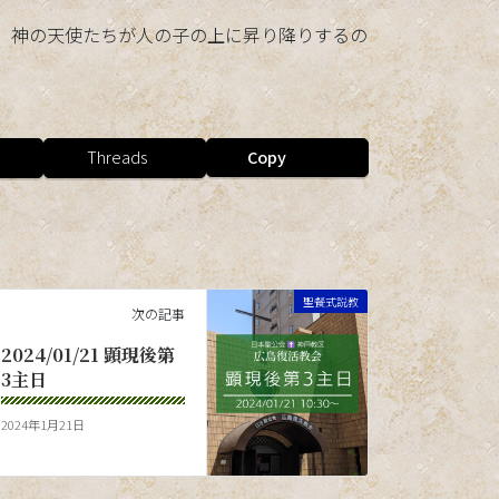
開け、神の天使たちが人の子の上に昇り降りするの
Threads
Copy
聖餐式説教
次の記事
2024/01/21 顕現後第
3主日
2024年1月21日