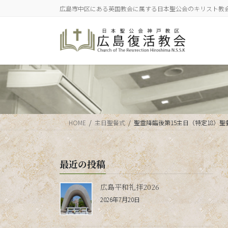
コ
ナ
広島市中区にある英国教会に属する日本聖公会のキリスト教
ン
ビ
テ
ゲ
ン
ー
ツ
シ
に
ョ
移
ン
動
に
移
動
HOME
主日聖餐式
聖霊降臨後第15主日（特定18）聖
最近の投稿
広島平和礼拝2026
2026年7月20日