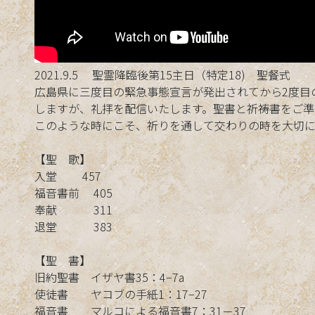
2021.9.5 聖霊降臨後第15主日（特定18) 聖餐式
広島県に三度目の緊急事態宣言が発出されてから2度目
しますが、礼拝を配信いたします。聖書と祈祷書をご準
このような時にこそ、祈りを通して交わりの時を大切に
【聖 歌】
入堂 457
福音書前 405
奉献 311
退堂 383
【聖 書】
旧約聖書 イザヤ書35：4−7a
使徒書 ヤコブの手紙1：17−27
福音書 マルコによる福音書7：31－37