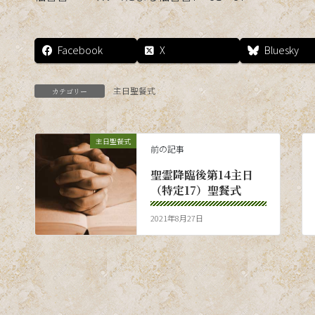
Facebook
X
Bluesky
主日聖餐式
カテゴリー
主日聖餐式
前の記事
聖霊降臨後第14主日
（特定17）聖餐式
2021年8月27日