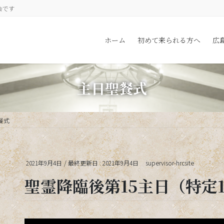
会です
ホーム
初めて来られる方へ
広
主日聖餐式
餐式
2021年9月4日
/ 最終更新日 :
2021年9月4日
supervisor-hrcsite
聖霊降臨後第15主日（特定