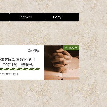
Threads
Copy
主日聖餐式
次の記事
聖霊降臨後第16主日
（特定19) 聖餐式
2021年9月17日