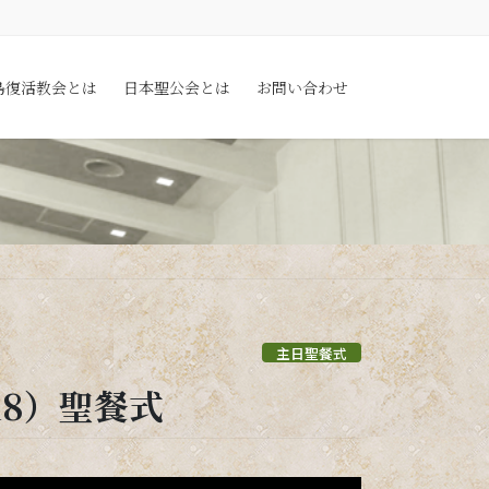
島復活教会とは
日本聖公会とは
お問い合わせ
主日聖餐式
18）聖餐式