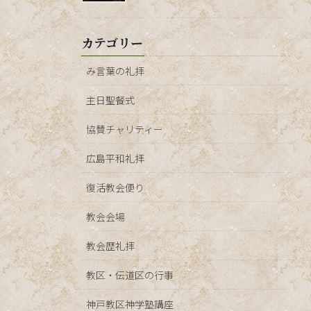
カテゴリー
み言葉の礼拝
主日聖餐式
協賛チャリティー
広島平和礼拝
復活教会便り
教会会場
教会歴礼拝
教区・伝道区の行事
神戸教区神学塾講座