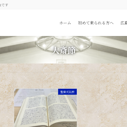
会です
ホーム
初めて来られる方へ
広
大斎節
聖餐式説教