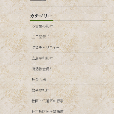
カテゴリー
み言葉の礼拝
主日聖餐式
協賛チャリティー
広島平和礼拝
復活教会便り
教会会場
教会歴礼拝
教区・伝道区の行事
神戸教区神学塾講座