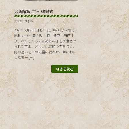
大斎節第1主日 聖餐式
2023年2月26日
2023年2月26日(日) 午前10時30分〜司式・
説教：中村 豊主教 ✝特 祷四十日四十
夜、わたしたちのためにみ子を断食させ
られた主よ、どうか己に勝つ力を与え、
肉の思いを主のみ霊に従わせ、常にわた
したちが […]
続きを読む