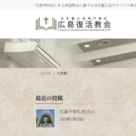
コ
ナ
広島市中区にある英国教会に属する日本聖公会のキリスト教
ン
ビ
テ
ゲ
ン
ー
ツ
シ
に
ョ
移
ン
動
に
移
動
HOME
大斎節
最近の投稿
広島平和礼拝2026
2026年7月20日