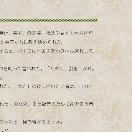
】
みを受け、長老、祭司長、律法学者たちから排斥
、と弟子たちに教え始められた。
た。すると、ペトロはイエスをわきへお連れして、
ペトロを叱って言われた。「サタン、引き下がれ。
」
言われた。「わたしの後に従いたい者は、自分を
が、わたしのため、また福音のために命を失う者
を失ったら、何の得があろうか。
ようか。