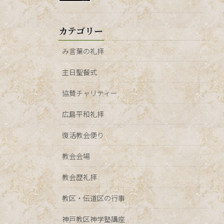
カテゴリー
み言葉の礼拝
主日聖餐式
協賛チャリティー
広島平和礼拝
復活教会便り
教会会場
教会歴礼拝
教区・伝道区の行事
神戸教区神学塾講座