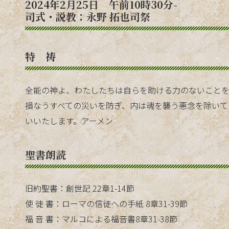
2024年2月25日 午前10時30分-
司式・説教：永野 拓也司祭
特 祷
全能の神よ、わたしたちは自らを助ける力のないことを
損なうすべての災いを防ぎ、内は魂を襲う悪念を除いて
いいたします。アーメン
聖書朗読
旧約聖書：創世記 22章1-14節
使 徒 書：ローマの信徒への手紙 8章31-39節
福 音 書：マルコによる福音書8章31-38節