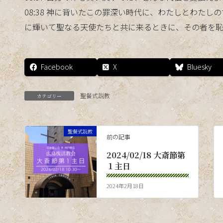
08:38 神に背いたこの罪深い時代に、わたしとわた
に輝いて聖なる天使たちと共に来るときに、その者を
Facebook
X
Bluesky
聖餐式説教
カテゴリー
聖餐式説教
前の記事
2024/02/18 大斎節第
１主日
2024年2月18日