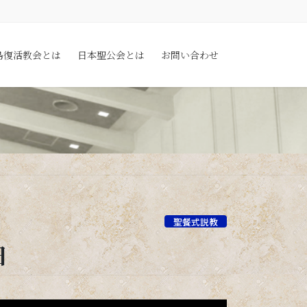
島復活教会とは
日本聖公会とは
お問い合わせ
聖餐式説教
日