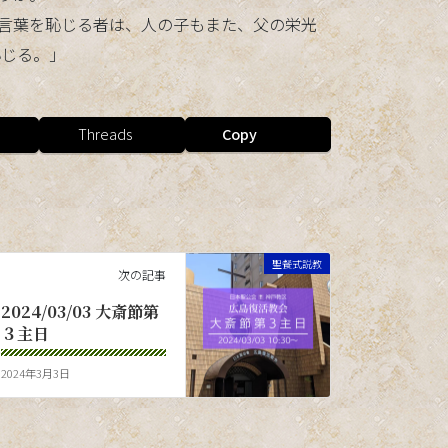
しの言葉を恥じる者は、人の子もまた、父の栄光
恥じる。」
Threads
Copy
聖餐式説教
次の記事
2024/03/03 大斎節第
３主日
2024年3月3日