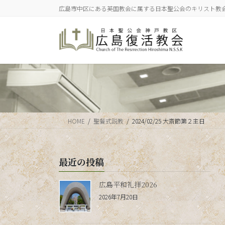
コ
ナ
広島市中区にある英国教会に属する日本聖公会のキリスト教
ン
ビ
テ
ゲ
ン
ー
ツ
シ
に
ョ
移
ン
動
に
移
動
HOME
聖餐式説教
2024/02/25 大斎節第２主日
最近の投稿
広島平和礼拝2026
2026年7月20日